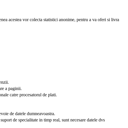
ea acestea vor colecta statistici anonime, pentru a va oferi si livra
nzii.
are a paginii.
onale catre procesatorul de plati.
nevoie de datele dumneavoastra.
 suport de specialitate in timp real, sunt necesare datele dvs