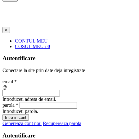
×
CONT
UL MEU
COS
UL MEU
/
0
Autentificare
Conectare la site prin date deja inregistrate
email
*
@
Introduceti adresa de email.
parola
*
Introduceti parola.
Intra in cont
Genereaza cont nou
Recupereaza parola
Autentificare