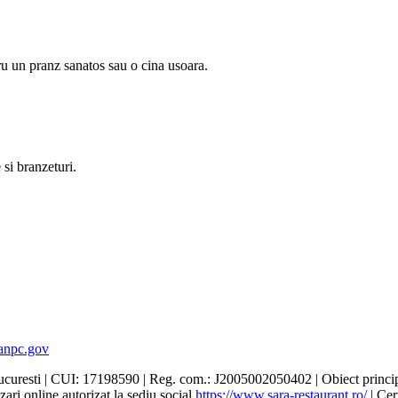
ru un pranz sanatos sau o cina usoara.
 si branzeturi.
anpc.gov
ucuresti | CUI: 17198590 | Reg. com.: J2005002050402 | Obiect princip
ari online autorizat la sediu social
https://www.sara-restaurant.ro/
| Cer