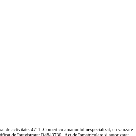
al de activitate: 4711 -Comert cu amanuntul nespecializat, cu vanzare
tificat de înregistrare: B4843730 | Act de înmatriculare şi autorizare: