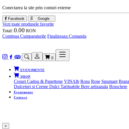
Conectarea la site prin conturi externe
Facebook
Google
Vezi toate produsele favorite
0.00
Total:
RON
Continua Cumparaturile
Finalizeaza Comanda
0
EVENIMENTE
SHOP
Cosuri Cadou & Panettone
VIN
Alb
Rosu
Rose
Spumant
Branz
Dulceturi si Creme Dulci Tartinabile
Bere artizanala
Bruschete
Evenimente
Contact
×