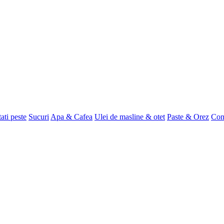
tati peste
Sucuri
Apa & Cafea
Ulei de masline & otet
Paste & Orez
Con