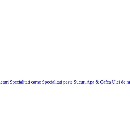
eturi
Specialitati carne
Specialitati peste
Sucuri
Apa & Cafea
Ulei de m