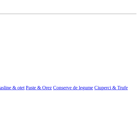
asline & otet
Paste & Orez
Conserve de legume
Ciuperci & Trufe