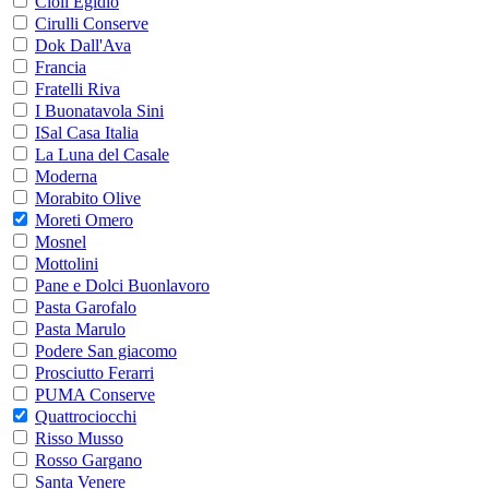
Cioli Egidio
Cirulli Conserve
Dok Dall'Ava
Francia
Fratelli Riva
I Buonatavola Sini
ISal Casa Italia
La Luna del Casale
Moderna
Morabito Olive
Moreti Omero
Mosnel
Mottolini
Pane e Dolci Buonlavoro
Pasta Garofalo
Pasta Marulo
Podere San giacomo
Prosciutto Ferarri
PUMA Conserve
Quattrociocchi
Risso Musso
Rosso Gargano
Santa Venere