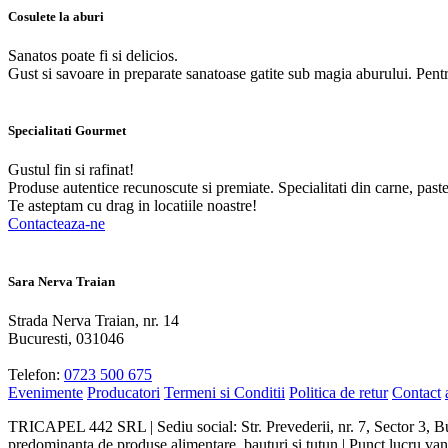
Cosulete la aburi
Sanatos poate fi si delicios.
Gust si savoare in preparate sanatoase gatite sub magia aburului. Pent
Specialitati Gourmet
Gustul fin si rafinat!
Produse autentice recunoscute si premiate. Specialitati din carne, paste
Te asteptam cu drag in locatiile noastre!
Contacteaza-ne
Sara Nerva Traian
Strada Nerva Traian, nr. 14
Bucuresti, 031046
Telefon:
0723 500 675
Evenimente
Producatori
Termeni si Conditii
Politica de retur
Contact
TRICAPEL 442 SRL | Sediu social: Str. Prevederii, nr. 7, Sector 3, B
predominanta de produse alimentare, bauturi si tutun | Punct lucru vanz