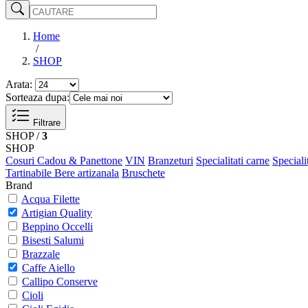
Home
/
SHOP
Arata:
Sorteaza dupa:
Filtrare
SHOP /
3
SHOP
Cosuri Cadou & Panettone
VIN
Branzeturi
Specialitati carne
Speciali
Tartinabile
Bere artizanala
Bruschete
Brand
Acqua Filette
Artigian Quality
Beppino Occelli
Bisesti Salumi
Brazzale
Caffe Aiello
Callipo Conserve
Cioli