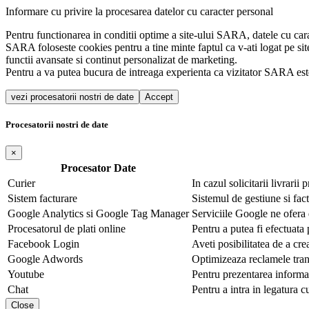
Informare cu privire la procesarea datelor cu caracter personal
Pentru functionarea in conditii optime a site-ului SARA, datele cu cara
SARA foloseste cookies pentru a tine minte faptul ca v-ati logat pe sit
functii avansate si continut personalizat de marketing.
Pentru a va putea bucura de intreaga experienta ca vizitator SARA este
vezi procesatorii nostri de date
Accept
Procesatorii nostri de date
×
Procesator Date
Curier
In cazul solicitarii livrarii
Sistem facturare
Sistemul de gestiune si fa
Google Analytics si Google Tag Manager
Serviciile Google ne ofera da
Procesatorul de plati online
Pentru a putea fi efectuata 
Facebook Login
Aveti posibilitatea de a cr
Google Adwords
Optimizeaza reclamele tran
Youtube
Pentru prezentarea informa
Chat
Pentru a intra in legatura c
Close