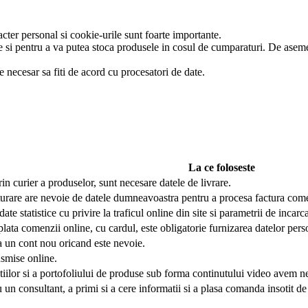
cter personal si cookie-urile sunt foarte importante.
e si pentru a va putea stoca produsele in cosul de cumparaturi. De asemen
 necesar sa fiti de acord cu procesatori de date.
La ce foloseste
 prin curier a produselor, sunt necesare datele de livrare.
cturare are nevoie de datele dumneavoastra pentru a procesa factura come
te statistice cu privire la traficul online din site si parametrii de incarc
plata comenzii online, cu cardul, este obligatorie furnizarea datelor pers
ea un cont nou oricand este nevoie.
smise online.
tiilor si a portofoliului de produse sub forma continutului video avem 
u un consultant, a primi si a cere informatii si a plasa comanda insotit de