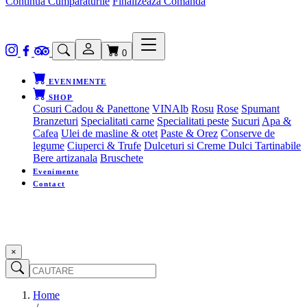
Continua Cumparaturile
Finalizeaza Comanda
0
EVENIMENTE
SHOP
Cosuri Cadou & Panettone
VIN
Alb
Rosu
Rose
Spumant
Branzeturi
Specialitati carne
Specialitati peste
Sucuri
Apa &
Cafea
Ulei de masline & otet
Paste & Orez
Conserve de
legume
Ciuperci & Trufe
Dulceturi si Creme Dulci Tartinabile
Bere artizanala
Bruschete
Evenimente
Contact
×
Home