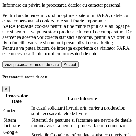
Informare cu privire la procesarea datelor cu caracter personal
Pentru functionarea in conditii optime a site-ului SARA, datele cu
caracter personal si cookie-urile sunt foarte importante.
SARA foloseste cookies pentru a tine minte faptul ca v-ati logat pe
site si pentru a va putea stoca produsele in cosul de cumparaturi. De
asemenea acestea vor colecta statistici anonime, pentru a va oferi si
livra functii avansate si continut personalizat de marketing.
Pentru a va putea bucura de intreaga experienta ca vizitator SARA
este necesar sa fiti de acord cu procesatori de date.
vezi procesatorii nostri de date
Accept
Procesatorii nostri de date
×
Procesator
La ce foloseste
Date
In cazul solicitarii livrarii prin curier a produselor,
Curier
sunt necesare datele de livrare.
Sistem
Sistemul de gestiune si facturare are nevoie de datele
facturare
dumneavoastra pentru a procesa factura comenzii.
Google
Serviciile Google ne ofera date statistice cu privire la