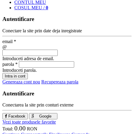
CONT
UL MEU
COS
UL MEU
/
0
Autentificare
Conectare la site prin date deja inregistrate
email
*
@
Introduceti adresa de email.
parola
*
Introduceti parola.
Intra in cont
Genereaza cont nou
Recupereaza parola
Autentificare
Conectarea la site prin conturi externe
Facebook
Google
Vezi toate produsele favorite
0.00
Total:
RON