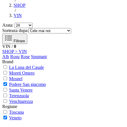
/
SHOP
/
VIN
Arata:
Sorteaza dupa:
Filtrare
VIN /
0
SHOP > VIN
Alb
Rosu
Rose
Spumant
Brand
La Luna del Casale
Moreti Omero
Mosnel
Podere San giacomo
Santa Venere
Terenzuola
Venchiarezza
Regiune
Toscana
Veneto