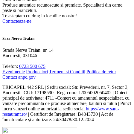
Produse autentice recunoscute si premiate. Specialitati din carne,
paste si branzeturi.
Te asteptam cu drag in locatiile noastre!
Contacteaza-ne
Sara Nerva Traian
Strada Nerva Traian, nr. 14
Bucuresti, 031046
Telefon:
0723 500 675
Evenimente
Producatori
Termeni si Conditii
Politica de retur
Contact
anpc.gov
TRICAPEL 442 SRL | Sediu social: Str. Prevederii, nr. 7, Sector 3,
Bucuresti | CUI: 17198590 | Reg. com.: J2005002050402 | Obiect
principal de activitate: 4711 -Comert cu amanuntul nespecializat, cu
vanzare predominanta de produse alimentare, bauturi si tutun | Punct
lucru vanzari online autorizat la sediu social
https://www.sara-
restaurant.ro/
| Certificat de înregistrare: B4843730 | Act de
înmatriculare şi autorizare: 24/30478/30.12.2024