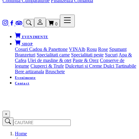
Continua Cumparaturile
Finalizeaza Comanda
0
EVENIMENTE
SHOP
Cosuri Cadou & Panettone
VIN
Alb
Rosu
Rose
Spumant
Branzeturi
Specialitati carne
Specialitati peste
Sucuri
Apa &
Cafea
Ulei de masline & otet
Paste & Orez
Conserve de
legume
Ciuperci & Trufe
Dulceturi si Creme Dulci Tartinabile
Bere artizanala
Bruschete
Evenimente
Contact
×
Home