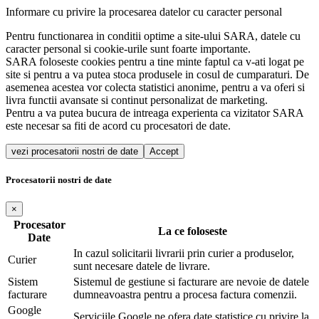
Informare cu privire la procesarea datelor cu caracter personal
Pentru functionarea in conditii optime a site-ului SARA, datele cu
caracter personal si cookie-urile sunt foarte importante.
SARA foloseste cookies pentru a tine minte faptul ca v-ati logat pe
site si pentru a va putea stoca produsele in cosul de cumparaturi. De
asemenea acestea vor colecta statistici anonime, pentru a va oferi si
livra functii avansate si continut personalizat de marketing.
Pentru a va putea bucura de intreaga experienta ca vizitator SARA
este necesar sa fiti de acord cu procesatori de date.
vezi procesatorii nostri de date
Accept
Procesatorii nostri de date
×
Procesator
La ce foloseste
Date
In cazul solicitarii livrarii prin curier a produselor,
Curier
sunt necesare datele de livrare.
Sistem
Sistemul de gestiune si facturare are nevoie de datele
facturare
dumneavoastra pentru a procesa factura comenzii.
Google
Serviciile Google ne ofera date statistice cu privire la