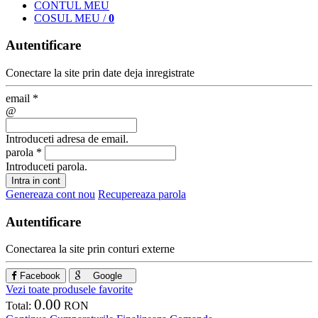
CONT
UL MEU
COS
UL MEU
/
0
Autentificare
Conectare la site prin date deja inregistrate
email
*
@
Introduceti adresa de email.
parola
*
Introduceti parola.
Intra in cont
Genereaza cont nou
Recupereaza parola
Autentificare
Conectarea la site prin conturi externe
Facebook
Google
Vezi toate produsele favorite
0.00
Total:
RON