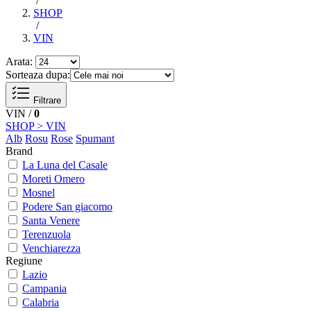
/
SHOP
/
VIN
Arata:
Sorteaza dupa:
Filtrare
VIN /
0
SHOP > VIN
Alb
Rosu
Rose
Spumant
Brand
La Luna del Casale
Moreti Omero
Mosnel
Podere San giacomo
Santa Venere
Terenzuola
Venchiarezza
Regiune
Lazio
Campania
Calabria