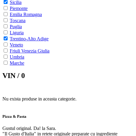
Sicilia
Piemonte
Emilia Romagna
Toscana
Puglia
Liguria
Trentino-Alto Adige
Veneto
Friuli Venezia Giulia
Umbria
Marche
VIN /
0
Nu exista produse in aceasta categorie.
Pizza & Pasta
Gustul original. Da! la Sara.
"Il Gusto d'Italia" in retete originale preparate cu ingrediente